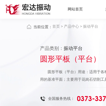
网站首页
首页
>
产品中心
>
振动平台
当前位置：
产品类别：
振动平台
圆形平板（平台）
圆形平板（平台）用途：适用于各种
用的基准平面；主要用于花岗石切割工
正等精密调校的基准平台，也可用于其
台。 圆形平板（平台）材料及处理：
0373-33
全国服务热线：
HT250-300，工作面硬度为HB170-