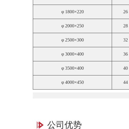
φ 1800×220
26
φ 2000×250
28
φ 2500×300
32
φ 3000×400
36
φ 3500×400
40
φ 4000×450
44
公司优势