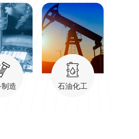
备制造
石油化工