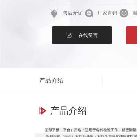
火600°-700°或自然时效2年)，使该
售后无忧
厂家直销
好。下列产品材料和处理除球墨铸铁外
台）精度：按国家标准计量检定规程执行
级四个级别。圆形平板（平台）规格：300
在线留言
特殊规格，可根据需方图纸制作或双方商
精度等级 um123φ 300×80112260φ 500
800×150163280φ 1000×1802040100φ
1500×2002346120φ 1800×220265213
产品介绍
2000×2502856140φ 2500×300326416
3000×4003672180φ 3500×400408020
产品介绍
圆形平板
（平台）用途：适用于各种检验工作，精密测量
圆形平板（平台）材料及处理：材料为高强度铸铁
HT250