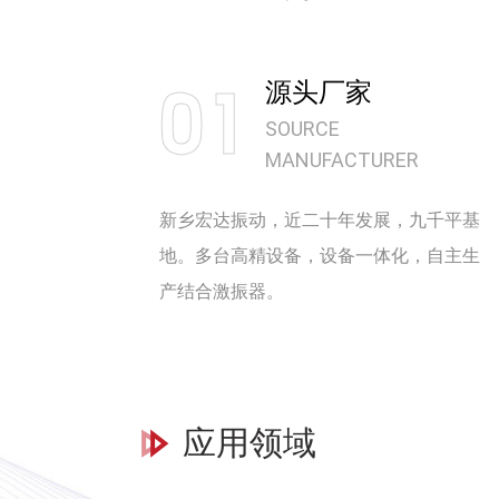
01
源头厂家
SOURCE
MANUFACTURER
新乡宏达振动，近二十年发展，九千平基
地。多台高精设备，设备一体化，自主生
产结合激振器。
应用领域