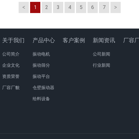
1
2
3
4
5
6
7
关于我们
产品中心
客户案例
新闻资讯
厂容
公司简介
振动电机
公司新闻
企业文化
振动筛分
行业新闻
资质荣誉
振动平台
厂容厂貌
仓壁振动器
给料设备