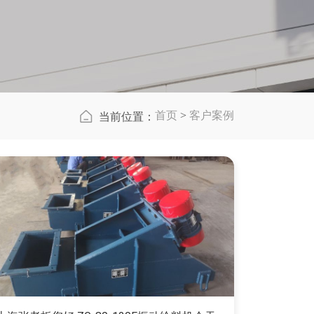
首页
>
客户案例
当前位置：