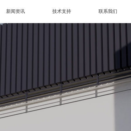
新闻资讯
技术支持
联系我们