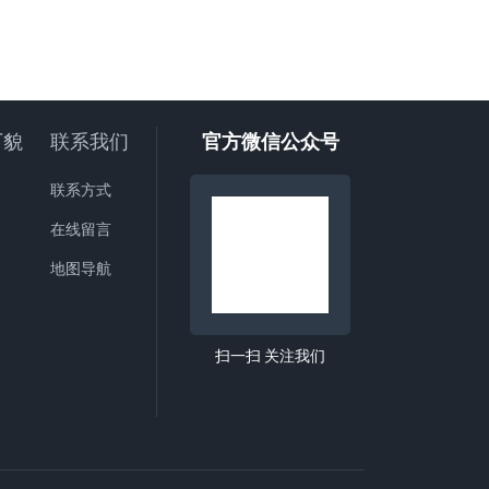
厂貌
联系我们
官方微信公众号
联系方式
在线留言
地图导航
扫一扫 关注我们