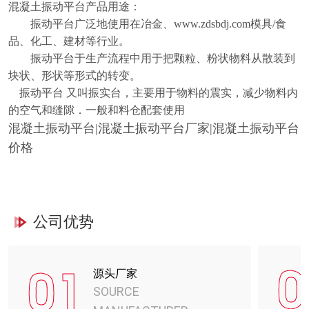
混凝土振动平台产品用途：
振动平台广泛地使用在冶金、
www.zdsbdj.com
模具/食
品、化工、建材等行业。
振动平台于生产流程中用于把颗粒、粉状物料从散装到
块状、形状等形式的转变。
振动平台 又叫振实台，主要用于物料的震实，减少物料内
的空气和缝隙．一般和料仓配套使用
混凝土振动平台|混凝土振动平台厂家|混凝土振动平台
价格
公司优势
0
01
源头厂家
SOURCE