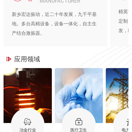
MANUFACTURER
精英
新乡宏达振动，近二十年发展，九千平基
定制
地。多台高精设备，设备一体化，自主生
发，
产结合激振器。
应用领域
冶金行业
医疗卫生
电力