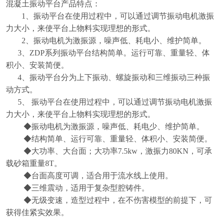
混凝土振动平台产品特点：
1、振动平台在使用过程中，可以通过调节振动电机激振
力大小，来使平台上物料实现理想的形式。
2、振动电机为激振源，噪声低、耗电小、维护简单。
3、ZDP系列振动平台结构简单。运行可靠、重量轻、体
积小、安装简便。
4、振动平台分为上下振动、螺旋振动和三维振动三种振
动方式。
5、 振动平台在使用过程中，可以通过调节振动电机激振
力大小，来使平台上物料实现理想的形式。
◆振动电机为激振源，噪声低、耗电少、维护简单。
◆结构简单、运行可靠、重量轻、体积小、安装简便。
◆大功率、大台面；大功率7.5kw，激振力80KN，可承
载砂箱重量8T。
◆台面高度可调，适合用于流水线上使用。
◆三维震动，适用于复杂型腔铸件。
◆无级变速，造型过程中，在不伤害模型的前提下，可
获得佳紧实效果。