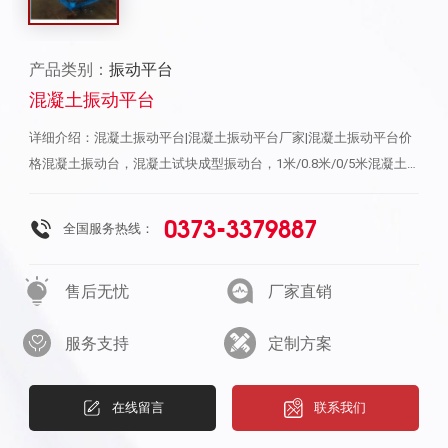
产品类别：
振动平台
混凝土振动平台
详细介绍：混凝土振动平台|混凝土振动平台厂家|混凝土振动平台价
格混凝土振动台，混凝土试块成型振动台，1米/0.8米/0/5米混凝土
振动台混凝土振动台主要由台底架、振动器弹簧等部件组成，台面与
底架均用钢板和型钢焊接而成，振动台是用电动机加一对相同的偏心
0373-3379887
全国服务热线：
轮组成。并通过一对吊架联轴器安装在台面(反面)中心位置，起着振
实过程中平稳、垂直方向的作用。本仪器专供实验室内震实成型混凝
售后无忧
厂家直销
土试件及制品之用。主要技术参数： 台面尺寸：11米 0.80.8米
0.50.5米 震动台频率：2860次/分 振幅：0.3-0.6mm 电机功率：
服务支持
定制方案
1.5千瓦 380V 同时供应各种规格的砼磁力振动台混凝土振动台使用
与维修 1、振动台安装前，应先打好基础，打基础时上平面要按
水平找并按底梁螺栓孔埋好固定螺栓，然后安装， 安装时固定螺栓
在线留言
联系我们
必须拧紧。 2、振动台安装完毕试车前，www.zdsbdj.com先开