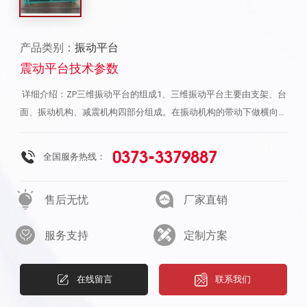
产品类别：
振动平台
震动平台技术参数
详细介绍：ZP三维振动平台的组成1、三维振动平台主要由支架、台
面、振动机构、减震机构四部分组成。在振动机构的带动下做横向、
纵向、上下等三维振动，故而得名。2、三维振动平台的振动机构主
要由若干台振动电机、传动板构成，振动电机的数量一般为偶数，如
0373-3379887
全国服务热线：
4、6、8、10等，振动电机的型号决定了三维振动平台的主要技术参
数。3、三维振动平台的减震机构主要由减震弹簧组成，共分为橡胶
售后无忧
厂家直销
弹簧、复合弹簧、气垫弹簧等几种。三维振动平台技术参数: 型号台
面尺寸激振点激振力（KN）功率（kw）重量（kg）振动频率
服务支持
定制方案
（HZ）振动加速度（g）振幅（mm）ZP-4800×8004201.645020-
801-20.5-2ZP-6-Ⅰ1000×10006302.4600ZP-6-
Ⅱ1200×12006302.4860ZP-8-Ⅰ1600×12008403.21000ZP-8-
在线留言
联系我们
Ⅱ1600×14008403.21250ZP-10-Ⅰ2000×160010504.01600ZP-10-