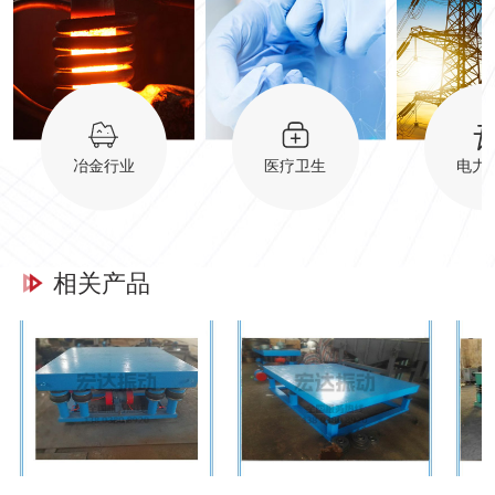
冶金行业
医疗卫生
电力
相关产品