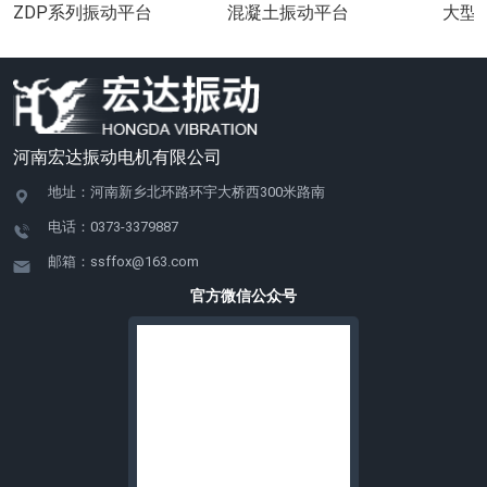
ZDP系列振动平台
混凝土振动平台
大型
河南宏达振动电机有限公司
地址：河南新乡北环路环宇大桥西300米路南
电话：0373-3379887
邮箱：ssffox@163.com
官方微信公众号