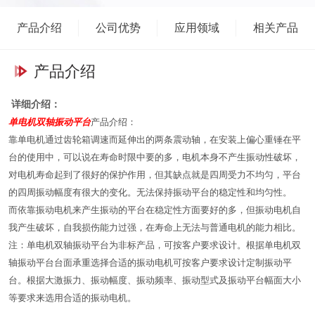
产品介绍
公司优势
应用领域
相关产品
产品介绍
详细介绍：
单电机双轴振动平台
产品介绍：
靠单电机通过齿轮箱调速而延伸出的两条震动轴，在安装上偏心重锤在平
台的使用中，可以说在寿命时限中要的多，电机本身不产生振动性破坏，
对电机寿命起到了很好的保护作用，但其缺点就是四周受力不均匀，平台
的四周振动幅度有很大的变化。无法保持振动平台的稳定性和均匀性。
而依靠振动电机来产生振动的平台在稳定性方面要好的多，但振动电机自
我产生破坏，自我损伤能力过强，在寿命上无法与普通电机的能力相比。
注：单电机双轴振动平台为非标产品，可按客户要求设计。根据单电机双
轴振动平台台面承重选择合适的振动电机可按客户要求设计定制振动平
台。根据大激振力、振动幅度、振动频率、振动型式及振动平台幅面大小
等要求来选用合适的振动电机。