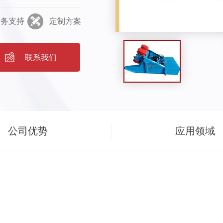
善工作环境；耗电少，
服务支持
定制方案
幅稳定，运行可靠，对
河南省新产品奖。主要
G-70MZG-90MZG-
联系我们
ZG-180给料机槽体尺寸长
022002200宽（mm）
0高（mm）
（mm）0-1500-2000-
公司优势
应用领域
装角度（°）5-155-155-
-126-126-126-126-
精煤﹊﹊100-200220-
00原煤50-10070-
750-1400800-1600