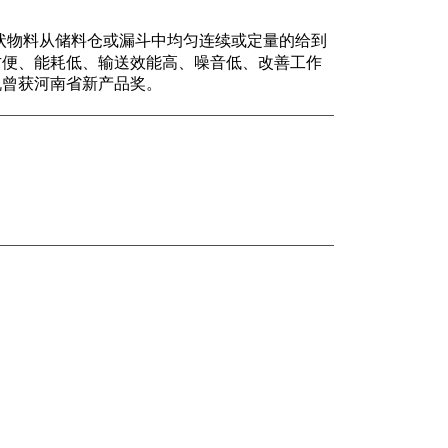
状物料从储料仓或漏斗中均匀连续或定量的给到
方便、能耗低、输送效能高、噪音低、改善工作
机曾获河南省新产品奖。
长
（
mm
宽
（
mm
高