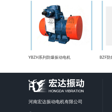
YBZH系列防爆振动电机
BZF
河南宏达振动电机有限公司