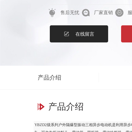
2000《爆炸性气体环境用电气设备——隔
售后无忧
厂家直销
为ExdⅡBT4，使用于Ⅱ类A、B级T1～
空气形成的爆炸性混合物的场所。
在线留言
产品介绍
产品介绍
YBZD2级系列户外隔爆型振动三相异步电动机是利用异