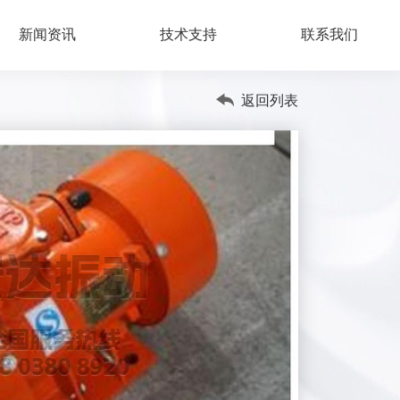
新闻资讯
技术支持
联系我们
返回列表