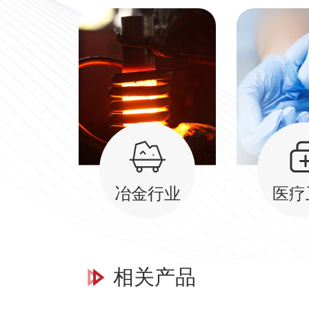
冶金行业
医疗
相关产品