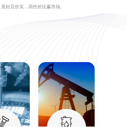
质好且价实，高性价比赢市场。