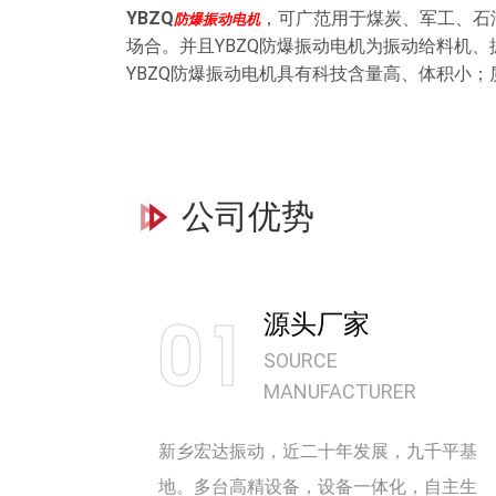
YBZQ
，可广范用于煤炭、军工、石
防爆振动电机
场合。并且YBZQ防爆振动电机为振动给料机
YBZQ防爆振动电机具有科技含量高、体积小
公司优势
01
源头厂家
SOURCE
MANUFACTURER
新乡宏达振动，近二十年发展，九千平基
地。多台高精设备，设备一体化，自主生