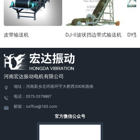
皮带输送机
DJ-II波状挡边带式输送机
DY
河南宏达振动电机有限公司
地址：河南新乡北环路环宇大桥西300米路南
电话：0373-3379887
邮箱：ssffox@163.com
官方微信公众号