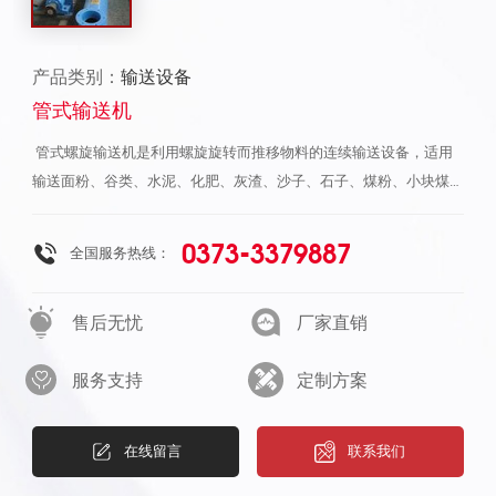
产品类别：
输送设备
管式输送机
管式螺旋输送机是利用螺旋旋转而推移物料的连续输送设备，适用
输送面粉、谷类、水泥、化肥、灰渣、沙子、石子、煤粉、小块煤等
物料。由于机体内有效流通面积小，螺旋输送机不宜输磅易变质的、
粘性太大、易结块的物料。管式螺旋输送机可布置成水平或倾式，管
0373-3379887
全国服务热线：
式螺旋输送机如需变向输送，应作特殊订货。 单管螺旋被广泛使用
在各种工业部门，如建材、电力、化工、冶金、煤炭、铝镁、机械、
售后无忧
厂家直销
轻工、粮食及食品行业；适用于水平、垂直或倾斜输送。螺旋输送机
具有结构简单，制做成本低，密封性强、卸料。操作方便等优点，中
服务支持
定制方案
间可多点装、不用移动驱动装置，拆卸吊轴承时不用移动螺旋，不拆
卸盖板可以润滑吊轴承，整理机可靠性高，寿命长，适应性强，安装
维修方便。螺旋输送机不宜输磅易变质的、粘性大的、易结块的物
在线留言
联系我们
料，这些物料在输送时会粘结在螺旋上，并随之旋而不向前移动或者