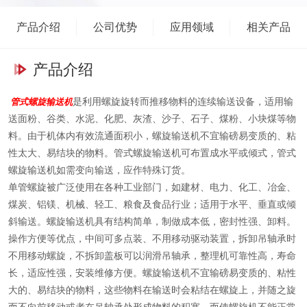
在吊轴承处形成物料的积塞，而使螺旋机不能正常工作。螺旋直径从
200毫米到500毫米，共有五种规格，长度从4米到70米，选型时符合
产品介绍
公司优势
应用领域
相关产品
标准公称长度，特殊需要可在选配节中另行提出。 本文由 振动电机
www.zdsbdj.com 整理发布
产品介绍
管式螺旋输送机
是利用螺旋旋转而推移物料的连续输送设备，适用输
送面粉、谷类、水泥、化肥、灰渣、沙子、石子、煤粉、小块煤等物
料。由于机体内有效流通面积小，螺旋输送机不宜输磅易变质的、粘
性太大、易结块的物料。管式螺旋输送机可布置成水平或倾式，管式
螺旋输送机如需变向输送，应作特殊订货。
单管螺旋被广泛使用在各种工业部门，如建材、电力、化工、冶金、
煤炭、铝镁、机械、轻工、粮食及食品行业；适用于水平、垂直或倾
斜输送。螺旋输送机具有结构简单，制做成本低，密封性强、卸料。
操作方便等优点，中间可多点装、不用移动驱动装置，拆卸吊轴承时
不用移动螺旋，不拆卸盖板可以润滑吊轴承，整理机可靠性高，寿命
长，适应性强，安装维修方便。螺旋输送机不宜输磅易变质的、粘性
大的、易结块的物料，这些物料在输送时会粘结在螺旋上，并随之旋