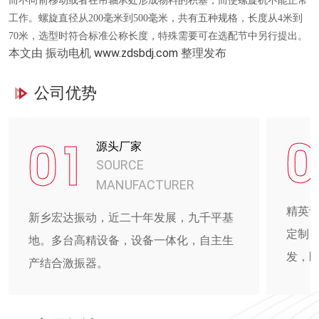
而不向前移动或者在吊轴承处形成物料的积塞，而使螺旋机不能正常
工作。螺旋直径从200毫米到500毫米，共有五种规格，长度从4米到
70米，选型时符合标准公称长度，特殊需要可在选配节中另行提出。
本文由 振动电机
www.zdsbdj.com
整理发布
公司优势
0
01
源头厂家
SOURCE
MANUFACTURER
精英
新乡宏达振动，近二十年发展，九千平基
定制
地。多台高精设备，设备一体化，自主生
发，
产结合激振器。