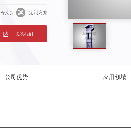
较选用。特点与用途
服务支持
定制方案
量大、提升高度高、运
的散状物料垂直输送，
力、港口运输等行业的
联系我们
以EP输送带和钢丝绳芯
强度环链为牵引件，该
度圆环链》制造。本设备有
斗，一般适用于输送干
公司优势
应用领域
，如水泥、煤块、碎
深斗浅的斗，它适用于流
、化工原料等。3、本
物料及粉尘极少外溢，
重力卸料，掏取式喂
缘用高强度钢螺栓联在