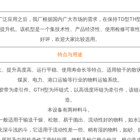
，维修方便，节省原材
彻底改变了原双链轮成
广泛应用之后，我厂根据国内广大市场的需求，在保持TD型TH
采用斜边光轮、该轮具
斗式提升机。该机型是一个集技术性、产品经济性、使用检修可靠
7、本机型在下部设有
好评，欢迎大家比较选用。
造取，以达到电自动控
特点与用途
于提升高度不大于25m
高度大于25m的机
大、提升高度高、运行平稳、使用寿命长等特点。适用较干的散
货时请说
煤炭、电力、港口运输等行业的物料运输系统。
水溶积，物料容重
胶带为牵引件。GTH型为环链式，以高强度环链为牵引件，该链条按
C。
造。
本设备有两种料斗。
，一般适用于输送干燥、松散、易于抛出、流动性好的物料，如
一种比深斗浅的斗，它适用于流动性差一些。稍有湿的物料，如砂、
头尾部及中部机壳作了密封处理，物料及粉尘极少外溢，极少造