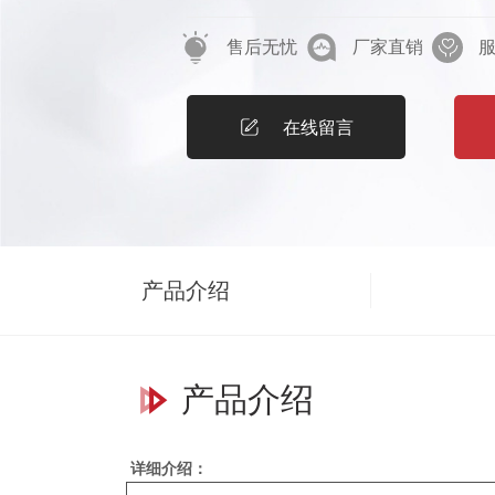
市场，并达到用户好评，欢迎大家比
售后无忧
厂家直销
1、GTD与GTH型斗式提升机具有输送
行平稳、使用寿命长等特点。适用较干
可广泛地应用于建材、化工、煤炭、电
在线留言
物料运输系统。2、GTD型为胶带式、
胶带为牵引件。GTH型为环链式，以高
链条按GB/T12718－91《矿用高强
两种料斗。bd和dh型，这是一种深型
产品介绍
燥、松散、易于抛出、流动性好的物料
石、粮食等物料。ad和ah型是一种比
动性差一些。稍有湿的物料，如砂、煤
产品介绍
机的头尾部及中部机壳作了密封处理，
极少造成环境污染。4、本机为混合或
详细介绍：
料。5、GTH型上轮为组装式链轮、轮