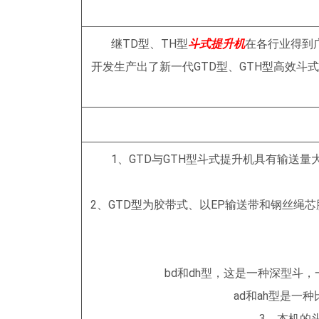
轮体上，在链轮磨损后，只需要换轮缘
料，降低维修费用。下轮改为凸缘轮，
继TD型、TH型
斗式提升机
在各行业得到
本高，易脱链的缺陷。6、GTD型上轮
开发生产出了新一代GTD型、GTH型高效
有自定心的作用，可避免输送带跑偏。
料位器和速度控制器，用户可根据需要
制的目的。8、本机涨紧装置有两种，对
高的机型，一般选用丝杆涨紧，对于提升
1、GTD与GTH型斗式提升机具有输送量
型，选用重力涨紧，特殊要求，用户订
明。 注：表中料斗容积为盛
2、GTD型为胶带式、以EP输送带和钢丝绳芯
为r=1t/m3大提升高度指提升机的轴距
bd和dh型，这是一种深型斗
ad和ah型是
3、本机的