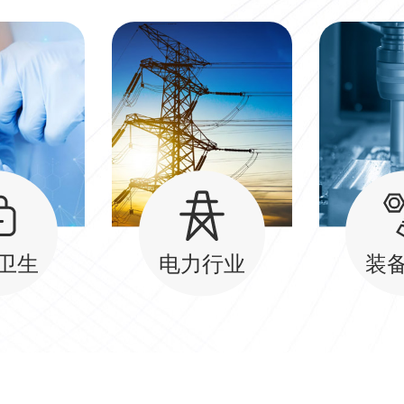
卫生
电力行业
装