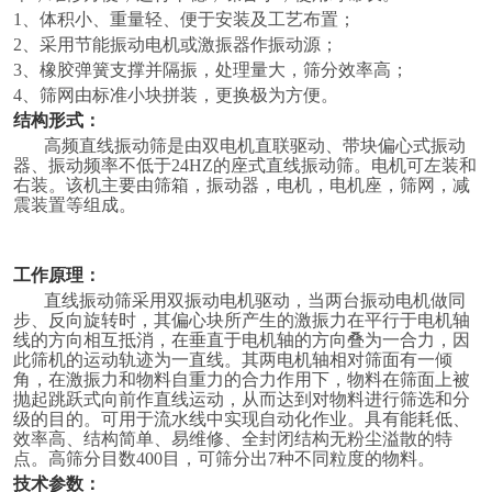
1
、体积小、重量轻、便于安装及工艺布置；
1505.5×24900166-84500×3040×27003ZKG14434300×1400 34-
2
、采用节能振动电机或激振器作振动源；
50≤20010-1505.5×25270166-
3
、橡胶弹簧支撑并隔振，处理量大，筛分效率高；
84500×3040×28202ZKG15484800×1500 25-50≤20015-
4
、筛网由标准小块拼装，更换极为方便。
2007.5×25336168-104800×3140×28143ZKG15484800×1500 35-
结构形式：
50≤20015-2007.5×25900168-
高频直线振动筛是由双电机直联驱动、带块偏心式振动
器、振动频率不低于
24HZ
的座式直线振动筛。电机可左装和
104799×3140×30142ZKG18484800×1800 25-50≤30050-
右装。
该机主要由筛箱，振动器，电机，电机座，筛网，减
5007.5×26189168-104799×3440×28143ZKG18484800×1800 35-
震装置等组成。
50≤30050-5007.5×26750168-
104799×3440×30144ZKG18484800×1800 45-50≤20050-
工作原理：
50011×27000168-104799×3440×35032ZKG18606000×1800 25-
直线振动筛采用双振动电机驱动，当两台振动电机做同
150≤30080-60011×28950168-106000×3440×3326
步、反向旋转时，其偏心块所产生的激振力在平行于电机轴
线的方向相互抵消，在垂直于电机轴的方向叠为一合力，因
此筛机的运动轨迹为一直线。其两电机轴相对筛面有一倾
角，在激振力和物料自重力的合力作用下，物料在筛面上被
抛起跳跃式向前作直线运动，从而达到对物料进行筛选和分
级的目的。可用于流水线中实现自动化作业。具有能耗低、
效率高、结构简单、易维修、全封闭结构无粉尘溢散的特
点。高筛分目数
400
目，可筛分出
7
种不同粒度的物料。
技术参数：