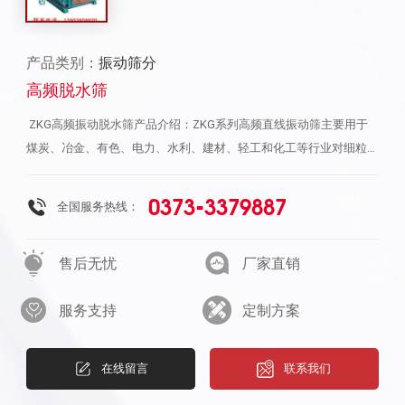
产品类别：
振动筛分
高频脱水筛
ZKG高频振动脱水筛产品介绍：ZKG系列高频直线振动筛主要用于
煤炭、冶金、有色、电力、水利、建材、轻工和化工等行业对细粒物
料进行脱水和分级。矿用直线振动筛筛箱运动轨迹为直线，振动器采
用块偏心式结构，可配套选择给料箱，给料箱的应用延长进料端筛网
0373-3379887
全国服务热线：
使用寿命，同时增加振动筛的有效筛分面积，驱动筛机采用结构简
单、制造维修容易的瓣形联轴器和挠性联轴器、克服了万向节联轴器
售后无忧
厂家直销
易损坏的缺陷。 性能特点：该筛机技术参数，振动强度高，处理能
力大，筛分效率高。采用双电机自同步直接通过联轴器拖动振动器，
服务支持
定制方案
结构简单，维修方便，运行平稳，噪音小，使用寿命长。1、体积
小、重量轻、便于安装及工艺布置；2、采用节能振动电机或激振器
作振动源；3、橡胶弹簧支撑并隔振，处理量大，筛分效率高；4、
在线留言
联系我们
筛网由标准小块拼装，更换极为方便。结构形式：高频直线振动筛是