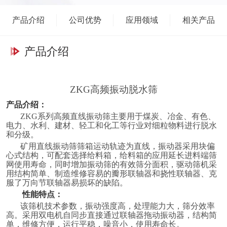
由双电机直联驱动、带块偏心式振动器、振动频率不低于24HZ的座
式直线振动筛。电机可左装和右装。该机主要由筛箱，振动器，电
产品介绍
公司优势
应用领域
相关产品
机，电机座，筛网，减震装置等组成。 工作原理：直线振动筛采用
双振动电机驱动，当两台振动电机做同步、反向旋转时，其偏心块所
产品介绍
产生的激振力在平行于电机轴线的方向相互抵消，在垂直于电机轴的
方向叠为一合力，因此筛机的运动轨迹为一直线。其两电机轴相对筛
面有一倾角，在激振力和物料自重力的合力作用下，物料在筛面上被
ZKG
高频振动脱水筛
抛起跳跃式向前作直线运动，从而达到对物料进行筛选和分级的目
产品介绍：
的。可用于流水线中实现自动化作业。具有能耗低、效率高、结构简
ZKG
系列高频直线振动筛主要用于煤炭、冶金、有色、
单、易维修、全封闭结构无粉尘溢散的特点。高筛分目数400目，可
电力、水利、建材、轻工和化工等行业对细粒物料进行脱水
筛分出7种不同粒度的物料。技术参数：型号筛面规格（长×宽）层
和分级。
数筛孔尺寸mm进料粒度mm处理量(t/h)电机功率kw总重量kg振频
矿用直线振动筛筛箱运动轨迹为直线，振动器采用块偏
心式结构，可配套选择给料箱，给料箱的应用延长进料端筛
(Hz)双振幅(mm)筛面倾角(°)外形尺寸长×宽×高
网使用寿命，同时增加振动筛的有效筛分面积，驱动筛机采
(mm)ZKG12373700×1200 14-50≤20010-1005.5×21750166-840-
用结构简单、制造维修容易的瓣形联轴器和挠性联轴器、克
服了万向节联轴器易损坏的缺陷。
453800×2050×19202ZKG12373700×1200 24-50≤20010-
性能特点：
1005.5×22345166-83800×2050×2200ZKG14434300×1400 14-
该筛机技术参数，振动强度高，处理能力大，筛分效率
50≤20010-1505.5×24100166-
高。采用双电机自同步直接通过联轴器拖动振动器，结构简
单，维修方便，运行平稳，噪音小，使用寿命长。
84500×3040×25002ZKG14434300×1400 24-50≤20010-