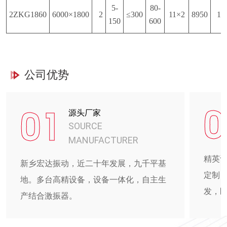
5-
80-
2ZKG1860
6000×1800
2
≤300
11×2
8950
16
150
600
公司优势
0
01
源头厂家
SOURCE
MANUFACTURER
精英
新乡宏达振动，近二十年发展，九千平基
定制
地。多台高精设备，设备一体化，自主生
发，
产结合激振器。