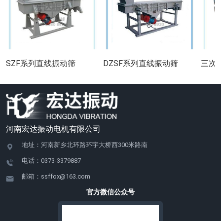
SZF系列直线振动筛
DZSF系列直线振动筛
三次
河南宏达振动电机有限公司
地址：河南新乡北环路环宇大桥西300米路南
电话：0373-3379887
邮箱：ssffox@163.com
官方微信公众号