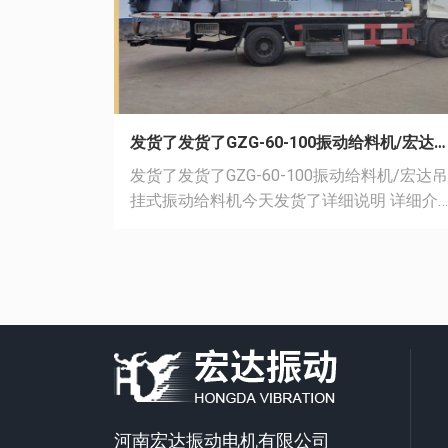
发货了发货了GZG-60-100振动给料机/宏达吊挂式振动给料机今天发货了
发货了发货了GZG-60-100振动给料机/宏达吊
挂式振动给料机今天发货了详细说明 详细介
绍：●用途及特点GZG系列振动给料机广泛用
于冶金、矿山、煤炭、建材、轻工、化工、
力、粮食等行业。用以把块状、颗粒状及粉
物料从料仓或漏斗中均匀连续或定量地送到
料装置中去。具有体积小、重量轻、结构简
单、安装使用、维修方便、能耗低、效率高
运行平稳、噪音低等特点。 ●型号及其含义●
结构：其结构如图一、二所示：主要有：1、
减振器；2、槽体；3、振动电机三部分组成
河南宏达振动电机有限公司