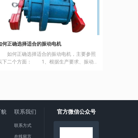
如何正确选择适合的振动电机
仓壁振动
如何正确选择适合的振动电机，主要参照
仓壁振动
以下二个方面： 1、根据生产要求、振动
在初次安
筛种类，确定需要的电机振次n(r/min)及双振幅
拱效果不
)。 1)六级振动电机(n=980r/min)，(S=8-
大家讲解
12mm)适用于多层振动筛、圆振筛、长距离输
安装时地
)四级振动电机(n=1460r/min)，(S=4-
装时由于
8mm)适用于轻型直线筛分机、给料机。 3)二
地脚上的
级振动电机(n=2870r/min)，(S=2-4mm)适用于
拧紧，之
厂貌
联系我们
官方微信公众号
高频振动筛、振实台、料仓防闭塞。 振动电机
紧固一次
的特点是转速越低，振幅越高，振动电机每转
整 仓壁
联系方式
一圈，物料在筛面被抛起一次，沿抛物线呈固
心块转动
在线留言