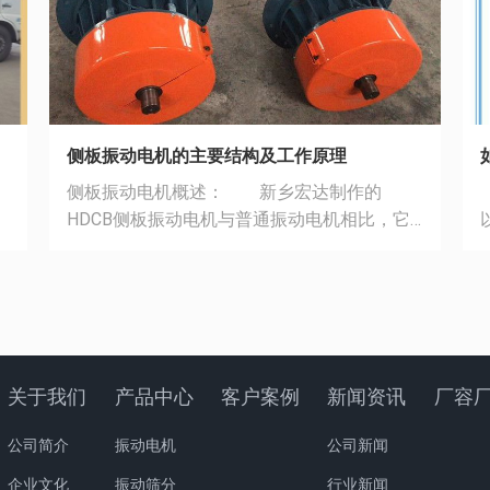
侧板振动电机的主要结构及工作原理
侧板振动电机概述： 新乡宏达制作的
HDCB侧板振动电机与普通振动电机相比，它
省去了振动机械复杂的电机底板结构，电机直
电
接安装在振动机械的侧板上，可使振动机械实
S(mm
状
现圆运动或直线运动，同时可使振动机械重量
受
减轻，机体刚度要求减小，减少了振动机械的
送机。 2
能耗，安装维护方便、单机激振力大、寿命长
、
（达10000小时）。它广泛应用于电力、建
关于我们
产品中心
客户案例
新闻资讯
厂容
材、煤炭、化工、矿山、冶金、轻工、铸造等
行业，主要适用于大型筛分设备，其独特的优
公司简介
振动电机
公司新闻
，
点，可逐步替代轴偏心、块偏心等其它类型的
企业文化
振动筛分
行业新闻