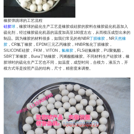
橡胶弹跳球的工艺流程
硅胶
球
，橡胶球的硫化生产工艺是橡胶或硅胶的胶料在橡胶硫化机器加入
硫化剂，经过橡胶硫化机器的温度加高至180度左右，从而模压成型出来的
制品。因为橡胶的材料很多，如我们常见的有NBR
丁腈橡胶
，NR
天然橡
胶
，CR氯丁橡胶，EPDM三元乙丙橡胶，HNBR氢化丁腈橡胶，
SILICONE硅胶，FKM，VITON，
氟橡胶
，FLS硅氟橡胶，PU聚氨酯，
SBR丁苯橡胶，Buna丁纳橡胶，丙烯酸酯橡胶。不同材料生产硅胶球，橡
胶球时的硫化生产工艺也不同，如温度，成型时间，合模力，液压力，开
模方式等是按照产品的结构，尺寸，精密度来调整。