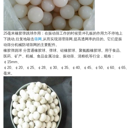
25毫米橡胶弹跳球作用：在振动筛工作的时候受冲孔板的作用力不停地上
下跳动,往复地敲击
筛网
,从而实现清理筛网,提高透网率的目的。它们是振
动筛分机械防堵筛网的主要配件。
橡胶弹跳球 分普通橡胶球、弹球、硅橡胶球、聚氨酯橡胶球。用于食品、
医药、矿产、机械、食品金属冶金、振动筛、清粮机等行业，规格：
￠15mm、
￠20、￠20、￠25、￠28、￠30、￠35、￠40、￠45、￠50、￠60、￠65、
毫米。