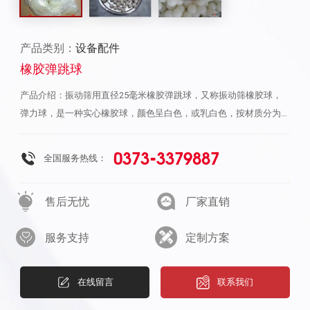
产品类别：
设备配件
橡胶弹跳球
产品介绍：振动筛用直径25毫米橡胶弹跳球，又称振动筛橡胶球，
弹力球，是一种实心橡胶球，颜色呈白色，或乳白色，按材质分为橡
胶和硅胶两种，具有耐磨，耐腐蚀性，弹跳性能高，它是振动筛,圆
振筛不可缺少的一部分,常用规格：直径15mm，18，20，25，28，
0373-3379887
全国服务热线：
30，35，40，45，50毫米.振动筛分机械防堵网的主要配件，它是在
振动筛工作的时候受冲孔板的作用力不停地上下跳动,往复地敲击筛
售后无忧
厂家直销
网,从而实现清理筛网,提高透网率的目的.它的材质一般为天然橡胶,硅
胶和氟胶等。它与橡胶密封条，挡球环，压缩弹簧都是振动筛上必不
服务支持
定制方案
可少的配件。25毫米橡胶弹跳球作用：在振动筛工作的时候受冲孔
板的作用力不停地上下跳动,往复地敲击筛网,从而实现清理筛网,提高
透网率的目的。它们是振动筛分机械防堵筛网的主要配件。橡胶弹跳
在线留言
联系我们
球 分普通橡胶球、弹球、硅橡胶球、聚氨酯橡胶球。用于食品、医