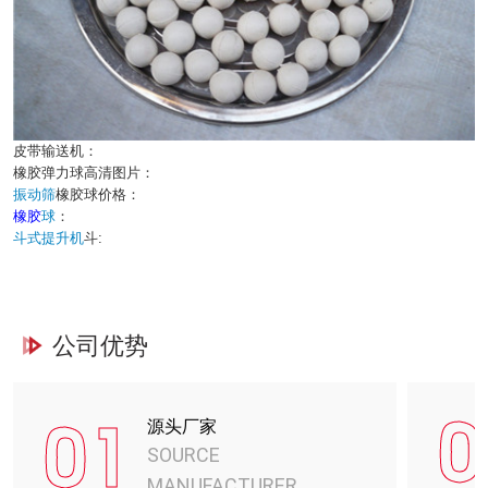
皮带输送机：
橡胶弹力球高清图片：
振动筛
橡胶球价格：
橡胶
球
：
斗式提升机
斗:
公司优势
0
01
源头厂家
SOURCE
MANUFACTURER