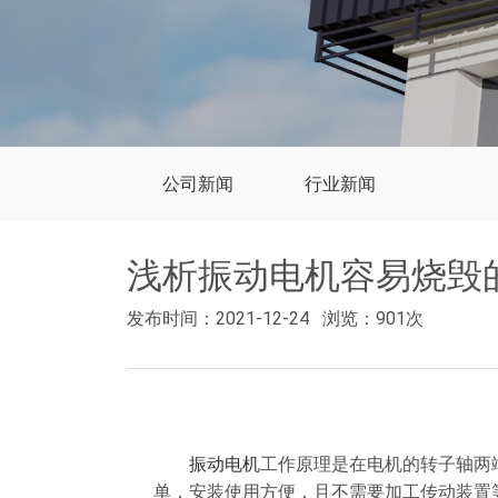
公司新闻
行业新闻
浅析振动电机容易烧毁
发布时间：2021-12-24
浏览：901次
振动电机
工作原理是在电机的转子轴两
单，安装使用方便，且不需要加工传动装置