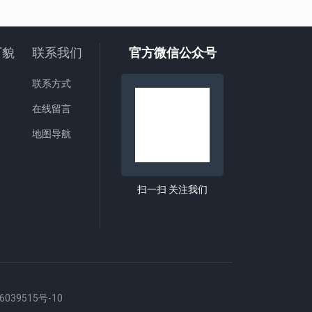
)四级振动电机(n=1460r/min)，(S=4-
装时由于
8mm)适用于轻型直线筛分机、给料机。 3)二
地脚上的
级振动电机(n=2870r/min)，(S=2-4mm)适用于
拧紧，之
厂貌
联系我们
官方微信公众号
高频振动筛、振实台、料仓防闭塞。 振动电机
紧固一次
的特点是转速越低，振幅越高，振动电机每转
整 仓壁
联系方式
一圈，物料在筛面被抛起一次，沿抛物线呈固
心块转动
在线留言
定轨迹向前或上下跳动，使物料得到筛分或者
同时调试
振实处理。 2、其次确定需要的激振力。
果所需求
地图导航
振动电机的型号标示，比如：XV 20-6 其中XV
应同方向
表示型号(型号不同，电机安装中心孔距也不尽
可。 3
相同)，20表示激振力20千牛，1 KN相当于100
振动器振
扫一扫 关注我们
KG，6表示六级电机，即转速980r/min。计算
备，启动
出振动设备弹簧以上既参振部分的重量加上承
声响，如
载物料后的总重量(包括振动电机自身重量)。
决后才能
比如：设备总重量1000KG，使用一台振动电
电机运作
做激振源的，就要选择16 KN或者20 KN的，
时内为运
使用二台振动电机做激振源的，就要选择8 KN
机的工作
6039515号-10
或者10KN的，这是因为选择的振动电机激振
脚螺栓是