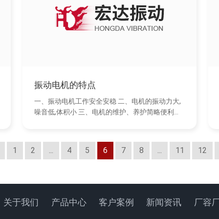
而受力较大的一螺栓就简略松动，进而致使其它螺
粉尘影响散热时及时整理； 3、常常检查电机地
栓的松动、开裂，焚毁电机。 2)设备疑问 因
脚固定螺栓是不是松动； 4、松动时用力矩扳手紧
为振动电机两端装有较重的偏疼块，如垂直或倾斜
固至需要力矩 ； 5、检查振动是不是失常 。 处理
设备(即转轴垂直或倾斜水平面)，则轴承轴向要承
方法： 1、振动失常时停机，拆开偏疼块护罩检查
受偏疼块的重力。假设振动电机里无格外设备(即
处理； 2、偏疼块防护罩密封是不是严； 3、密封
平面轴承)，将对轴承发作不良影响，然后缩短运
不严时停机处理； 4、电机出线电缆是不是磨
用寿数。 预防措施：①选择立式振动电机(即里
损； 5、若磨损，停机处理； 6、轴承是不是缺
面增加平面轴承)；②尽量防止垂直或倾斜设备。
油； 7、工作中每2个月用黄油枪补一次油，一年
振动电机的特点
3)偏疼块的调整疑问 调整偏疼块时，误把两端
中修一次； 8、电机电流是不是正常； 9、失常时
偏疼块的方向调反，使振动电机发作一个空间扭
停机检查处理。 二、修理事项： 1. 振动电机的
一、振动电机工作安全安稳 二、电机的振动力大,
矩，使振动电机在非正常情况下工作，进而致使焚
出线电缆接受振动，所以要选用弹性较大的电缆作
噪音低,体积小 三、电机的维护、养护简略便利，
毁。因此调整偏疼块时，一定要注意其对称性，即
电机引线，一般电机引线在电机出线根部简略振断
只需守时修补轴承即可 四、电机的振动频率规模
两端偏疼块要两两对应，或许说是两端偏疼块的重
或磨破损害，当呈现此类毛病时要翻开电机，从电
较大，振动电机的振动频率可通过调整转速的办法
心联接线要与转轴平行，不能成异面情况。 4)防
机内部从头接线。 2.振动电机的轴承要选用重型
进行大规模的调度,还能按照不一样的用处任意选
1
2
...
4
5
6
7
8
...
11
12
护罩的密封疑问 因为振动电机的工作环境大都
轴承，均可承载一定的轴向负荷，不论设备方向怎
择振动频率和振动崎岖 五、电机在工作过程中受
非常恶劣、粉尘大，假设防护罩密封不严，很简略
么，轴承寿数不受轴向负荷的影响。拆开轴承时要
电源不坚定的影响很小 六、可以随意改动电机的
进尘土，致使偏疼块的抵触工作，然后焚毁电机。
记载好偏疼块的方位及激振力的百分值，更换完轴
激振力的大小和方向 七、可多台振动电机一起运
所以在工作环境恶劣的地方，一要增加防护罩的密
承后检查电机的转轴应有一定的轴向串动，先不装
用 八、电机规范全,可以满意各类振动机械、振动
封，二要常常收拾防护罩里面的尘土。 5)环境温
偏疼块空试电机，工作正常后按原记载复位好偏疼
设备的需求。
关于我们
产品中心
客户案例
新闻资讯
厂容
度 设备运送物料温度不能过高。因为振动电机
块，偏疼块的防护罩要密封好，防止粉尘进入内