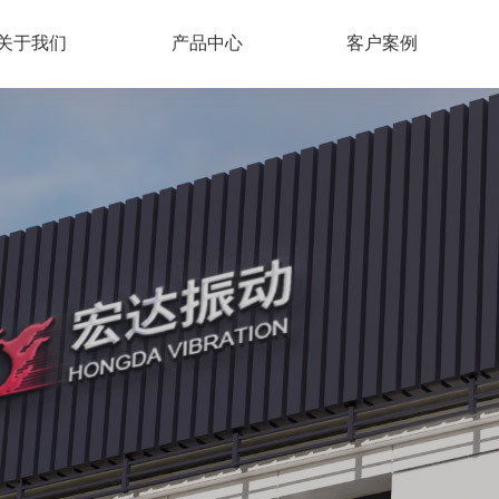
关于我们
产品中心
客户案例