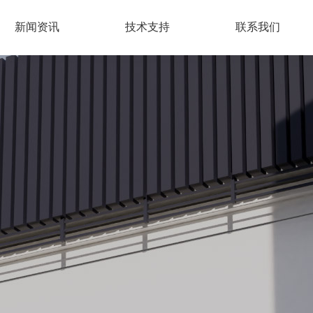
新闻资讯
技术支持
联系我们