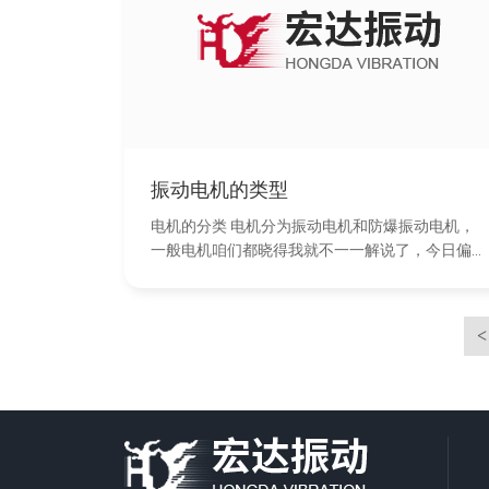
发生时把第四桥臂与永磁同歩振动电机的中线进行
响筛分功率、出产发展，所以可以选择将振动电机
水泥筛、矿用振动筛、振动料斗给料机、振动料
联接，一同对缺点发生相进行隔绝维护，这样能在
设备在设备的底部，以此来减少直线筛的整体宽
斗、振动途径、振实途径、振动磨机、振动破碎
振动电机中从头建立所需的磁场，使永磁同歩振动
度，这样即确保了设备的有用筛分面积，不影响处
机、振动筛分机、振动打包机、振动落砂机、振动
电机输出安稳的电磁转矩。
理量和筛分功率，也大大减小了直线筛设备的整体
造型机、振动打桩机、振动提升机、振动充填机、
宽度。 2、振动电机设备于直线筛的两头 这种
料仓的振动破拱防堵塞设备等等。振动电机广泛应
设备方法也是直线振动筛设备振动电机较为选用的
用于、矿山、冶金、锻造、电力、建材、化工、粮
方法。通常在客户对设备的整体高度有束缚，但又
食、医药、等行业，是各类运送设备、筛分、枯
对设备的宽度没有束缚的状况下运用。如由于一些
燥、光饰、粉磨、破碎设备的志向动力源 振动机
振动电机的类型
物料的特殊需要，设备的出料口不能离地太高，这
械设备一向运用振动电机作为简略可靠而有用的动
种状况假设振动电机还设备在直线筛的底部，设备
力。振动电机在振动体上不一样的设备组合方法，
电机的分类 电机分为振动电机和防爆振动电机，
的整体高度就欠好操控。直线筛的筛箱的高度通常
可发作不一样的振动轨道，然后有用完结各种作
一般电机咱们都晓得我就不一一解说了，今日偏重
是一定的，所以不能对筛箱的高度做调整，那么可
业。
给咱们说下防爆电机。 一、按机器设备的不一样
以将振动电机设备在直线筛的两头，而不是设备在
可以分红绞车用防爆电机、运送用防爆电机、装岩
设备的底部，这样可以大大的下降设备的整体高
机用防爆电机、阀门用防爆电机、起重冶金用防爆
度，满意客户对直线筛整体高度的束缚需要，又不
电机等 二、 按照原理可以分红防爆同步电机、防
影响设备的工作功率。 3、振动电机设备于直线筛
爆异步电机、防爆直流电机 三、 按照防爆原理可
的顶部 这种设备方法在DZSF系列直线振动筛
以可成增安型电机、粉尘防爆电机、隔爆型电机
中不多见，很少有客户选择，不过ZSG直线筛通常
二、按照运用本地的不一样可分红工厂用防爆电
选用这种设备方法，如客户对直线筛设备的出料口
机、井下用防爆电机 就提到这儿吧，有新的产品
高度、宽度都有束缚，那么振动电机不论是设备在
了我再给咱们解说。