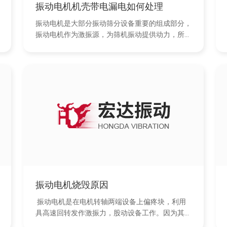
振动电机机壳带电漏电如何处理
振动电机是大部分振动筛分设备重要的组成部分，
振动电机作为激振源，为筛机振动提供动力，所以
振动电机在振动筛作业过程中起到的作用非常重
要。在运用振动筛的过程中，应定时对各部件，特
别是振动电机进行检查维护，发现疑问及时打扫，
避免振动电机、振动筛带缺点作业，对设备构成更
大的损害。 振动电机在运用过程中，偶尔会出现
机壳带电、漏电的缺点，构成出产安全隐患，那么
如何有用打扫或避免振动电机机壳带电漏电缺点
呢？想要打扫或避免此类缺点，咱们应先来分析为
何会出现这类缺点，知道了原因，疑问就好处理
了： 振动筛的振动电机机壳带电漏电缺点的办
法： 1、缺点原因：电源接地不良； 处理办法：
仔细检查接地线，找出接地不良的部位，并进行纠
正。 2、缺点原因：电源线与接地线联接差错； 处
振动电机烧毁原因
理办法：仔细检查电源线与接地线，找出差错并纠
正。 3、缺点原因：引出线绝缘老化破损； 处理
振动电机是在电机转轴两端设备上偏疼块，利用
办法：直接更换引出线或运用绝缘带重新包扎引出
具高速回转发作激振力，股动设备工作。因为其结
线。 4、缺点原因：绕组端部顶端盖接地； 处理办
构简略、紧凑、设备便利，可以参与振动，且不需