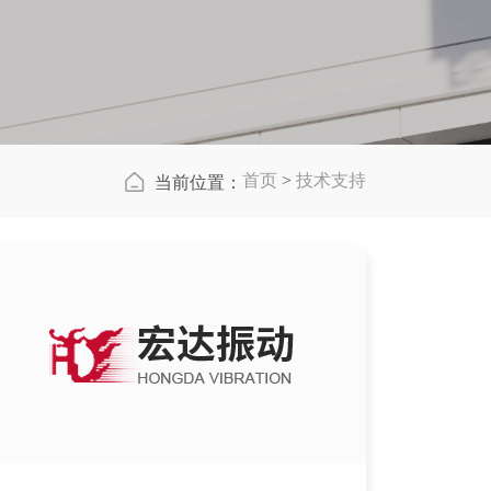
首页
>
技术支持
当前位置：