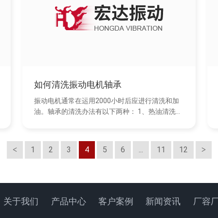
电机没有注油嘴，1.5KW以上（包含1.5KW）振动
电机装有注油嘴，出厂振动电机均在轴承室内注满
润滑油，所以油路里是空的，敬请留心。要严峻按
照我公司产品运用阐明书上的需要对轴承进行润滑
脂加注。因为用户运用振动电机类型不一样，工作
时间不一样，环境温度不一样，多长时间加注一次
润滑油，一次加注多少，是很难有一个一致的答案
的。一般的加注时间是：初度运用振动电机累计工
如何清洗振动电机轴承
作时间满200小时加注一次，往后满400小时加注
一次，如环境温度高，应缩短加注时间。否则很简
振动电机通常在运用2000小时后应进行清洗和加
单构成轴承抱死，线包扫堂焚毁。 3）振动电机加
油。轴承的清洗办法有以下两种： 1、热油清洗法
注润滑油量：用户运用振动电机初度加注润滑油量
由于运用日久，软干油或防锈膏硬化的轴承，应浸
不得少于100克，因为出厂电机是直接在轴承室注
在100—200℃的热机油中，用钳子夹住轴承，用
满润滑油的，而油路里是空的，所以要多写入一
毛刷刷洁净轴承上的油污。软干油或防锈膏被加热
1
2
3
4
5
6
...
11
12
些，往后以振动电机XV20-6至XV240-6为例：每
到 100—200℃就熔化，很简略从轴承的缝隙中冲
次注油量20克--100克。轴承润滑油加注过多也不
刷出去。有时只要将轴承在油内多次摇晃。油污也
利于振动电机的正常运用，因为剩下的油脂会危害
会从缝隙中流走。在清洗旧电动机或进口电动机的
腐蚀线包，降低绝缘，使振动电机线包焚毁。 4）
向心球面轴承时，就应把滚珠、珠架、内环从外环
振动电机轴承维护：没有注油嘴的振动电机工作累
中横向转出后再浸入热油中，短圆柱滚子轴承清洗
关于我们
产品中心
客户案例
新闻资讯
厂容
计满1500小时需拆开清洗轴承，更换新润滑油。
时也应将滚子、珠架、内环和外环脱开。在热油清