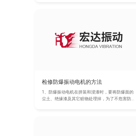
会发作触电事端。因此，振动电机的设备、运用一
定要有接地保护。电源中性点直接接地的系统应选
用保护接零；电源中心点不接地的系统应选用保护
接地，振动电机密集地区应将中线重复接地。 接
地设备包含接地极和接地线两部分。接地极通常用
钢管或角钢制成。钢管直径多为Φ50mm，角钢选
用45mm×45mm，长度为2.5米。接地极应垂直埋
入地下，每隔5米打一根，上端离地面的深度不该
小于0.5～0.8米，接地极之间用5mm×50mm扁钢
焊接。接地线好用裸铜线，截面积不小于
16mm2，一端固定在机壳上，另一端和接地极焊
牢。容量100kw以下的振动电机保护接地，其电阻
检修防爆振动电机的方法
不该大于10Ω。 下列情况可以省掉接地： （1）设
备的电压在150v以下； （2）设备置于单调的木地
1、防爆振动电机在拼装和浸漆时，要将防爆面的
板地上和绝缘功用较好的物体上； （3）金属和大
尘土、绝缘漆及其它赃物处理掉，为了不危害防爆
地之间的电阻在100Ω以下。
振动电机的防爆面，用油石来研磨那些不平坦的本
地，千万不要用铁片一类的硬物来刮擦。 2、为了
防止防爆振动电机的防爆面危害，有必要用含锡
58~60%的锡锌焊料、焊剂为30%氯化铵、70%氯
化锌，加水100-150%的混合溶液（对铸铁件）或