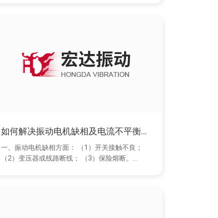
4.筛面物料堆积太多，收拾筛面物料。 5.振动器呈
现缺点，维修振动器。 6.振动器内润滑脂变稠结块
清洗振动器，更新添加适合的润滑脂。
如何解决振动电机缺相及电流不平衡原因
一、振动电机缺相方面： （1）开关接触不良；
（2）变压器或线路断线； （3）保险熔断。
（4）振动电机接线盒螺丝松动接触不良； （5）
振动电机内部接线焊接不良； （6）振动电机绕组
断线。 二、振动电机电流不平衡方面： （1）三相
电压不平衡； （2）振动电机内部某相支路焊接不
良或接触欠好； （3）振动电机绕组匝间短路或对