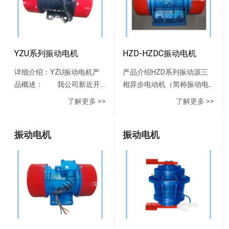
YZU系列振动电机
HZD-HZDC振动电机
详细介绍：YZU振动电机产
产品介绍HZD系列振动源三
品概述： 我公司新近开
相异步电动机（简称振动电
发的新型号 YZS系列振动电
机）是各类振动机械的通用
了解更多 >>
了解更多 >>
机整机采用了机壳、机座一
激振源。广泛应用于电力、
体铸造，加强了整机的密封
建材、粮食、煤炭、矿山、
性能，可广泛应用于多粉
振动电机
冶金、化工、轻工、铸造、
振动电机
尘、多颗粒状物料的无防爆
铁道、水泥、港口等行业的
要求的工作环境。YZU系列
振动给料机，振动输送机、
振动电机特点是, 外形美观,
振动烘干机、振动选矿机、
性价比高等。YZU振动电机
振动落砂机、振动节分机及
产品结构原理：YZU系列振
料仓的振动防堵塞机构
动电机是各种振动筛分设备
等。 HZD振动电机工作原理:
的主要振动源，振动电机是
振动电机是动力源与振动源