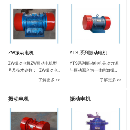
料机、振动放矿机、振动干
可靠占用空间小，维护简
动电机是我公司结合市场实
次，注油量为轴承容腔的
意方向序号型号额定激振力
上法兰中法兰YZDL-
由：振动电机
出线有无物殊要求。（4） 可
燥设备、振动筛分设备、振
单，使用寿命长等优点，直
际开发的一个产品系列。
2/3。3、电机运行4-6个月小
kN额定功率kw额定电流A额
150015001.53.6375315320272
www.zdsbdj.com 整理发布
定制特殊参数的振动电机，
动落砂机、振实台、料仓振
线自振源（双胞胎电机）是
TZO系列振动电机采用机壳
修一次，运行一年大修一
定转速转/分额定电压V温升K
上法兰中法兰YZDL-
如特殊电压、特殊安装尺寸
动防闭塞装置等各种振动机
中小型振动设备的理想振动
和底座分离的设计理念，沿
次，小修清除机体的积尘、
绝缘等级防护等级重量
150015002.25.1440380325368
等如果您要求特别定制可以
械设备理想的动力源和激振
源。 WHZY直线自振源技术
袭了以往其它系列振动电机
污垢、检查电机绕组的绝缘
kg1ZGY1-0.09/20-
中法兰<td style="padding-
拨打订购专线13803808920
源。 MVM系列振动电机技
参数表：型号激振力KN功率
维修方便的特点；采用散热
电阻、接头、地线，连接部
10.090.322900380≤80FIP55102ZGY2-
right: 0p型号功率（KW）电
电话咨询。
术参数表： 本文由：振动电
KW电流A图号主要结构尺寸
片进行散热，使其更能适用
位的坚固螺栓是否松动及时
0.18/20-
流（A）额定激振力(N)同步
www.zdsbdj.com是“新乡市
机 www.zdsbdj.com 整理发
（mm）重量
恶劣的工作环境和更高的工
清除隐患，大修时除进行必
ZW振动电机
YTS 系列振动电机
20.180.592900183ZGY8-
转速 (Rpm)安装尺寸(mm)
宏达振动设备有限责任公
布
KgLL1L2HABCDEFGhh1N-
作温升，总体上减少了电机
要的小修保养外需查看轴承
0.25/20-
外形尺寸(mm)重量（kg）
司”指定官方网站（专售振动
ZW振动电机ZW振动电机型
YTS系列振动电机是动力源
MWHZY-25-
的维护成本，特别适合一些
的磨损程度及线圈绝缘状
30.250.782900204ZGY5-
ABHKABBBHDGL1.5-
电机,振动平台,仓壁振动器,给
号及技术参数： ZW振动电
与振动源合为一体的激振
42520.421.15A3403901902801
工作时间长、工作条件恶
况，必要时及时更换维修。
0.37/20-
20.150.51500300013080801216
料设备,防爆振动电机,筛分设
机使用特点： 1、结构简
源。其激振力可以无级调
2064WHZY-28-
了解更多 >>
了解更多 >>
劣、维护水平低的用户；另
4、地脚螺栓采用放松装置，
50.371.102900285ZGY10-
20.20.552500300013080801216
备,提升设备） 本文由：振动
单、维修方便、振动平稳、
节，应用于一般振动机械的
42820.7521.84A380390190280
外该系列振动电机着重开发
以防螺栓松动，使电机损
0.75/20-
20.250.63000300015090901418
电机 www.zdsbdj.com 整理
噪音低。 2、激振力可以
激振，如：振动给料机、振
2080WHZY-217-
了不同的激振力和更合理的
坏。 本文由：振动电机
100.751.962900486ZGY20-
20.370.9500030001509090141
发布
非常简单的进行无级调节。
振动电机
动输送机、振动破碎机、振
振动电机
421721.52.2.7A4604302202902
安装尺寸，使客户的具有更
www.zdsbdj.com 整理发布
1.5/20-
20.751.7510000300018011011
3、可单台或多台使用，完
动放矿机、振动落砂机、振
22115WHZY-220-
多的选择和更方便的使
201.53.672900707ZGY30-
21.12.31500030002201401402
成各种作业要求。 4、规
动筛分机、振动提升机、振
42202224.1A490524285355366
用。 TZO振动电机技术参
2.2/20-
21.53.120000300026015015026
格齐全、形式多样，可满足
动充填机、料仓的振动破拱
28184WHZY-230-
数：型号功率（kw）振频
302.25.1029001068ZGY50-
40.120.51500150013080801216
各种振动机械的工作需要。
等等。广泛地应用在电力、
423022.525.75A490524285355
（r/min）电流（A）激振力
3.7/20-
40.180.63000150015090901418