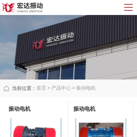
首页
>
产品中心
>
振动电机
当前位置：
振动电机
振动电机