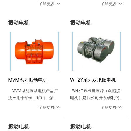
械，如：振动破碎机、振动
基础上，进行改进，重新优
回转产生振动力，噪声低。
却机、料仓振动防闭塞装置
了解更多 >>
了解更多 >>
如：振动破碎机、振动筛分
化而引起激振力发生大的变
筛分机、振动打包机、振动
化设计，具有体积小、造型
3、 全封闭结构，外壳防护等
等，深受广大用户的欢迎。
机、振动打包机、振动落砂
化,但振动电机中,这种变化就
落砂机、振动造型机、振动
美观、激振力大、实用性
级IP54、IP55。4、 使用寿命
YZDL立式振动电机 立式
机、振动造型机、振动打桩
非常小。5.多机组合,可实现
打桩机、振动提升机、振动
振动电机
强、维修简单的特点，是钢
振动电机
长，轴承寿命2极达5000小
振动电机是各种平旋型或复
机、振动提升机、振动充填
自同步能完成不同工艺要
充填机、料仓的振动破拱防
铁、煤炭、电力、粮食、化
时，4、6、8极达10000小
旋型振动机械理想的振动
机、料仓的振动破拱防闭塞
求。6.可根据振动电机的安装
闭塞装置等等。广泛的应用
工、建材等行业的理想振动
时。5、 只需调节偏心块夹
源，广泛应用于旋振筛分
装置等等。YZU振动电机相
方式改变激振力的方向。7.只
在水电建设、火力发电、建
源。 WZD系列振动电机技
角，就可实现无级调整激振
机、旋振磨机、旋振清理
关技术参数：1、额 定 电
须调整偏心块的夹角,就可无
筑、建材、化工、采矿、煤
术参数表: WZD系列振动电
力。6、 可多机组合形成多种
机、振动光筛机、振动混料
压：380V2、额 定 频 率：
级调整激振力和振幅。8.维护
炭、冶金、轻工等工业部
机使用与维护：1、 A 振动电
振动形式，满足各种作业要
机等等。 型号大激振力(N)同
50HZ3、防 护 等 级：
保养简单,由于不像电磁式那
门。 TZO系列振动电机是
机使用环境温度为-15-
求。7、 机种丰富,规格齐全,
步转速(N)功率(KW)电流(A)
IP554、允许环境温
样使用弹簧,因此类似间隙调
动力源与振动源结合为一体
40。 B 海拔不超过
能满足各类振动机械的工作
安装及外形尺寸(mm)备注
度：-20℃--40℃5、工 作
整,重量调整等维修工作可以
的激振源，振动电机是在转
1000米。 C 定子绕
需要。三、使用条件环境温
Φ1Φ2Φ3BN×dLERYZDL-
MVM系列振动电机
WHZY系列双胞胎电机
制：连续另外，我公司也可
免除,仅需要定期维修轴承。
子轴两端各安装一组可调偏
组温升值(电阻法)，不超过
度：-15℃~+40℃ 绝
500015000.250.742452102201
定制特殊参数的振动电机，
9.规格齐全,能满足各类振动
MVM系列振动电机产品广
WHZY直线自振源（双胞胎
心块，利用轴及偏心块高速
80。 D 轴承允许温
缘等级：F级海 拔：
上法兰中法兰YZDL-
如特殊电压、特殊安装尺寸
机械的工作需要。 HZD系列
泛应用于冶金、矿山、煤
电机）是我公司开发研制的
旋转产生的离心力得到激振
度(温度计法)不超过
<1000m 电源频
800015000.551.527523524019
等 ，期待与大家的合作。
振动电机技术参数: 振动电机
炭、化工、电力、建材、铸
新型产品，该产品是在振动
力。振动电机的激振力利用
105。 E 适用于任何
了解更多 >>
了解更多 >>
率：50 Hz电 压：
上法兰中法兰YZDL-
YZU系列振动电机参数对照
订货须知：（1） 写明所需产
造、磨料、陶瓷、玻璃、粮
电机基础上发展的一种新结
率高、能耗小、噪音低、寿
无防爆要求的场所。2、定期
380V 工作方式：
1000015000.751.85315265270
表：3相2极振动电机 3相4
品的规格、功率、激振力、
食、食品、医药、轻工等行
构原理振源，两电机连为一
命长。振动电机的激振力可
对轴承进行保养补充适量的
连续S1接 法：Y/
上法兰中法兰YZDL-
极振动电机 3相6极振动电
极数、数量。（2） 对面漆有
业，是振动输送机、振动给
振动电机
体，作直线运动，具有性能
振动电机
以无级调节。 TZO系列振
润滑脂，一般3-5个月补充一
△ 安装方式：任
1500015001.12.583152652702
机 3相8极振动电机 本文
无特殊要求。（3） 对电机引