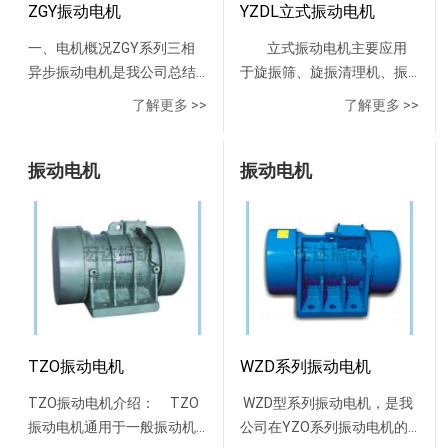
在转子轴两端各安装一组可
结合为一体的激振源，振动
ZGY振动电机
YZDL立式振动电机
调偏心块，利用轴及偏心块
电机是在转子轴两端各安装
一、电机概况ZGY系列三相
立式振动电机主要应用
高速旋转产生的离心力得到
一组可调偏心块，利用轴及
异步振动电机是我公司总结
于旋振筛、旋振清理机、振
激振力。并由不同的安装方
偏心块高速旋转产生的离心
多年生产ZGY系列惯性振动
动破碎机、振动混料机等设
式产生不同的物料运动轨
力得到激振力。 HZD系列振
了解更多 >>
了解更多 >>
器的经验，自行研制开发
备，用来产生圆形或椭圆形
迹，以达到不同的筛分目
动电机主要特点:1.激振动力
的。ZGY系列三相异步振动
复合振动，用以提高筛分效
的。YZU振动电机特点：
与功率配合得当,振动力大,机
电机为各类机械通用型激振
振动电机
率和筛分精度，有效完成清
振动电机
YZU系列振动电机是节能型
体重量轻,体积小,机械噪音
源，如振动给料机、振动输
理零件表面质量，提高破碎
的振动电机，激振力利用率
低。2.因为振动电机是强阻型
送机、振动放矿机、振动落
或混料效果。 振动源三相
高，但能耗小、噪音低、寿
振动而不是共振,所以有稳定
砂机、振动筛分机、料仓的
异步电动机（振动电机）是
命长。激振力只要进行简单
的振幅。3.振动频率范围大。
振动防闭塞装置等。广泛应
将动力源与振动源合为一体
的操作即可达到无级调节。
电磁式激振器的振动频率是
用于电力、机械、建材、矿
的振动动力源设备，该机激
YZS系列振动电机为通用型
固定的,一般等于电源步率,而
山、铸造、粮食、冶金、化
振力强且稳定、激振力可以
振动电机。YZU振动电机用
振动电机的振动频率可通过
工、港口等行业。二、特点
无级调节，使用非常方便，
途：振动电机可以广泛的应
调整转速的办法进行大范围
ZGY系列三相异步振动电机
广泛适用于各行业的振动给
用在采矿、煤炭、冶金、水
的调整,并且能按照不同的通
TZO振动电机
WZD系列振动电机
具有以下优点：1、 激振力与
料机、振动输送机、振动筛
电建设、火力发电、建筑、
途任意选择振动频率和振
TZO振动电机介绍： TZO
WZD型系列振动电机，是我
功率配合适当，机体质量
分机、振动落砂机、振动破
建材、化工、粮食、轻工等
幅。4.受电源波动的影响小,
振动电机通用于一般振动机
公司在YZO系列振动电机的
轻、体积小。2、 利用平稳的
碎机、振动烘干机。振动冷
工业部门振动筛分机械，
电磁式激振器会由于电压变