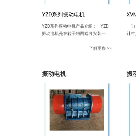
YZD系列振动电机
X
YZD系列振动电机产品介绍： YZD
1）
振动电机是在转子轴两端各安装一组
计生
可调偏心块，利用轴及偏心块高速旋
2）
转产生的离心力得到激振力。振动电
其优
了解更多 >>
机的激振力高、能耗小、噪音低、寿
成。
命长。是直线振动筛、振动给料机、
系，
振动给料斗、振动输送机等各种振动
件配
振动电机
振
机械理想的激振源，也是冶金、矿
特殊
山、煤炭、建材、磨料、陶瓷、化
置的
工、粮食等工业部门的理想设备，并
性能
可用于各种料仓、料斗、溜槽的仓壁
耗，
振动，以防止物料滞留，促使物料快
到额
速运动。有着极其广泛的应用范
承设
围。 YZD振动电机主要特点： 1.使用
轴承
寿命长，只需定期维护轴承。 2.因利
轴向
用平稳的回转产生振动，噪声低。 3.
重密