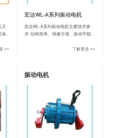
宏达WL-A系列振动电机
机又
宏达WL-A系列振动电机主要技术参
是各
术:.结构简单、维修方便、振动平稳、
整机
噪音低。2.激振力可以非常简单的进
了整机
行无级调节。3.可以单台或多台组合
 >>
了解更多 >>
尘、
使用，完成各中作业要求。【详细说
作环
明】WL-A振动电机主要技术参术:.结
选材精
构简单、维修方便、振动平稳、噪音
振动电机
2、
低。2.激振力可以非常简单的进行无
 3、
级调节。3.可以单台或多台组合使
激振
用，完成各中作业要求。4.规格齐
电机
全、形式多样，可满足各类振动机械
的工作需要。5.全封闭结构，可在各
组合
类粉尘（无防爆要求）、潮湿等恶劣
。 应
环境下可靠工作。6.经特殊设计可用
、振
于不同的电压、频率、绝缘和防护等
型
级7.质保期一年。 技术参数:1、绝缘