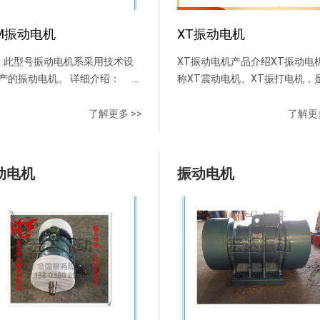
VM振动电机
XT振动电机
此型号振动电机系采用技术设
XT振动电机产品介绍XT振动电
产的振动电机。 详细介绍：
称XT震动电机、XT振打电机，
的设计技术：所有参数的计算及
种振动筛分设备的主要振动源，
化设计均由计算机工作站全完
采用机壳、机座一体铸造,加强
了解更多 >>
了解更多
精密的加工工艺、严格的质量体
的密封性能，可广泛应用于多粉
保证了振动电机工作状态下各部
多颗粒状物料的无防爆要求的工
合、承力在佳范围内。 3）
境。 产品特点1、XT振动电机
动电机
振动电机
的电磁设计：振动电机所需要配
良, 效率高,温升低,使用寿命长。 
定、转子均采用具有较好的导磁
机体质量轻,起动力矩大,体积小。
的硅钢片，减少铁芯的涡流损
噪声低。 4、全封闭结构。 5、
保证强大的起动力矩，可快速达
力可无限调节。 6、可根据振动
定运转速度。 4）重载型轴
的安装方式来改变激振力的方
计：所采用轴承均为重载型特制
向。 7、根据工作需求可以多机
，足以承受和传递径向激振力和
成各种振动形式以满足工作需要
负荷，并有良好的散热能力。双
用范围振动破碎机、振动筛分机
封设计，保证在严重粉尘环境下
动打包机、振动落砂机、振动造