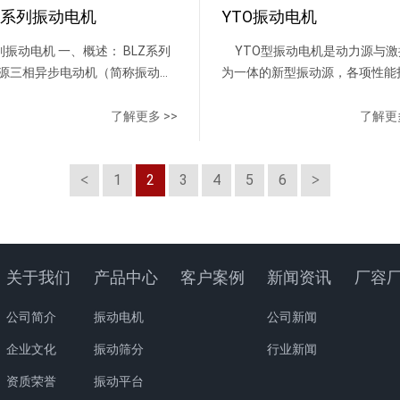
om: 0px; margin: 0<td
大调节振动电机的激振力。 技
机通电旋转时，激振块产生激振
强度大；噪音低。②可按照不同
Z系列振动电机
YTO振动电机
D-
s="unnamed2" width="18"
规格型号 额定激振力（kN） 额
通过电机底脚或法兰盘传递纵横
途选择振动频率和振幅。③全封
e="padding-right: 0px; padding-
率（kW） 重量（kg） 转速（r.p
机械。 特制电机由特制定子线
构，可在任何无防爆要求的粉尘
列振动电机 一、概述： BLZ系列
YTO型振动电机是动力源与激
: 0px; padding-bottom:<td
安装尺寸（mm） 外形尺寸（m
转子轴组成，能承受高频振动；
下工作。④可根据振动电机的安
源三相异步电动机（简称振动电
为一体的新型振动源，各项性能
s="unnamed2" width="12"
A B K G AB BB H HD L XT-1.5-2 1
振动电机采用四块扇形偏心块作
式改变激振力的方向.⑤只须调
集动力源和振动源为一体，是一
均处于同类产品地位，现已广泛
e="padding-right: 0px; padding-
0.12 13 3000 130 80 12 19 170 
块，调节同轴端两块偏心块的夹
块的夹角，就可无级调整激振力
能的通用性激振源，体积小，激
于采矿、选矿、冶金、耐火、选
了解更多 >>
了解更多
: 0px; padding-bottom: 0px;
80 200 245 XT-2.5-2 2.5 0.22 13
可以从零至较大调节振动电机的
维护保养简便。⑦规格齐全，能
大，结构可靠，使用维护方便。
洗煤、建筑、建材、化工、粮食
YZD-
in: 0p<td class="unnamed2"
80 12 19 170 118 80 200 245 X
力； 振动电机通电旋转，带动电
各类振动机械的工作需要TZDC
列产品广泛应用于矿山、煤炭、
业，特别适合作为矿用振动筛、
h="18" style="padding-right:
3 0.25 18 150 90 14 21 185 124
两端的偏心块，产生惯性激振
电机相关技术参数:1、额 定 电 
1
2
3
4
5
6
、化工、粮食加工、冶金、铸
给料机、振动输送机、振动防闭
D-
 padding-left: 0px; padding-
220 270 XT-5-2 5 0.37 19 150 9
该力是空间回转力，其幅值为
380V2、额 定 频 率：50HZ3、
轻工、医药等行业。是实现粉
<td width="36" style="padding-
om: 0px; margin: 0px型号振次
21 185 124 90 220 270 XT-10-2
。振动电机必须牢固安装在振动机
等 级：IP554、允许环境温
粒状、块状等散体料机械化筛
right: 0px; padding-left: 0px; fo
D-
p.m大激振力功率电流功率因数效率
0.75 30.5 180 110 18 27 225 15
，底脚或法兰螺栓应使用防松装
度：-20℃--40℃5、工 作 制
输送、破碎、充填、防堵塞的理
size: 12px; padding-bottom: 0p
电流倍数重量图号外型及安装尺
238 330 XT-15-2 15 1.1 47 220 
供应振动电机，紧固时要用力矩
也可定制特殊参数的振动电机，
振源。本机可单机使用，也可多
margin: 0px; vertical-align: midd
关于我们
产品中心
客户案例
新闻资讯
厂容
ZD-
m)紧固螺栓ABCDEFGHJKM[N]
22 32 272 190 125 265 385 XT-
至下列力矩 M12 88Nm M30
殊电压、特殊安装尺寸等。 型
合使用。 1、振动电机使用条件
word-break: break-all; padding-
[kg]xvm0.7-
20 1.5 91 260 150 26 42 344 23
0Nm M16 200Nm M36 2600Nm
力(KN)功率(kw)电流(A)安装尺寸
列振动电机满足下列条件时，能
0px; font-family: inherit; word-
公司简介
振动电机
公司新闻
YZD-
70 1460 980 7407000.150.380.86703.812A240929013012016011
320 452 XT-30-2 30 2.2 125 31
 390Nm M42 3600Nm M24
EFGHILMNnφdTZD11-
输出额定激振力。 （1）振动加
break-word; webkit-box-shad
00.150.380.86703.816A240929013012016011701602240M10xvm2.5-
33 57 400 270 170 365 505 XT-
企业文化
振动筛分
行业新闻
0Nm 振动电机开始运行20分钟后
2C1.50.150.51801352085196
：不超过7g（g:重力加速
激振力 (KN)功 率 (kw)电流（A
3YZD-
000.250.580.86764.620A31014310014013017013801802645M12xvm
1 0.09 13 1500 130 80 12 19 17
停机检查，用力矩扳手检核底脚
2C2.50.250.75180150208519
 （2）环境温度：不超过
频(r/min)安 装 尺 寸重 量
资质荣誉
振动平台
80 200 245 XT-1.5-4 1.5 0.12 13
兰螺栓的紧固程度，振实台，如
4C2.50.10.3180150208519635
℃ （3）海拔：不超过
（Kg)EFGHILMNnφdYTO-1.5-