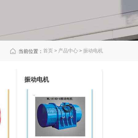
提升设备
平板振动器
激振器
法兰成型机
首页
>
产品中心
>
振动电机
当前位置：
振动电机