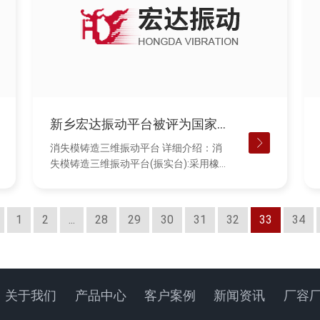
用。
到分级脱水目的。精煤脱水筛的用途：
70140×165(ZW-
该脱水筛用于中细粒煤的脱水、脱介也
可用于中细粒煤的干式、湿式分级脱
泥。煤泥脱水机也可用于堆比重＜1.3的
其它物料的脱泥、脱水和分级。精煤脱
水筛的选型：选型及定货时应注明筛网
结构（编织、冲孔、条缝）、网孔尺
寸、处理量、物料名称、入料粒度。
新乡宏达振动平台被评为国家信得过产品
消失模铸造三维振动平台 详细介绍：消
失模铸造三维振动平台(振实台):采用橡
胶弹簧和6台―8台振动电机组合。具有
上下，左右，前后的三维振实效果。并
且具有多结构支撑，结构牢固，密封性
1
2
...
28
29
30
31
32
33
34
好，性能可靠，操作简便，振动频率可
调，噪声低，生产效率高等特点。 消失
模铸造三维振动平台的作用是使干砂在
砂箱中产生动态流动，提砂的充填性及
其密度，防止出现铸造缺陷。在干砂振
关于我们
产品中心
客户案例
新闻资讯
厂容
动充填时，比较理想的状况是，干砂在