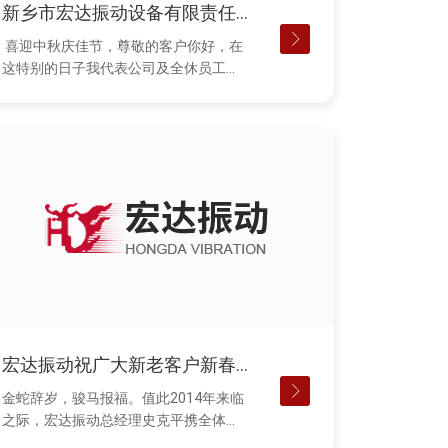
新乡市宏达振动设备有限责任公司：祝大家中秋快乐
喜迎中秋庆佳节，尊敬的客户你好，在
这特别的日子我代表公司及全休员工祝
你：家和事和和和美美，月圆人圆团团
圆圆，财旺运旺一旺到底。 公司主要产
品：振动电机，振动筛，振动平台，防
闭塞装置，仓壁振动器，旋振筛,气流筛,
振动磨机,给料机，混合机,输送机，提升
机，仓壁振动器，YZS振动电机等产
品。产品的销量一直居行业。 我公
司引进消化国内外技术、结合各企业实
际情况自主研究开发的系列产品，某些
关键部分，，并被国家专利项授予专利
产品，本公司系列产品广泛适用于食
品、化工、医药、矿山、陶瓷、塑料等
众多行业。 公司已全面通过
宏达振动祝广大新老客户新春快乐，马年大吉~！
ISO9001—2000质量体系认证，可以为
您提供更优质的产品，让您买的放心用
金蛇辞岁，骏马报福。值此2014年来临
的也放心。 公司具有自己的送货车
之际，宏达振动总经理史克平携全体员
和安装调试队伍可以让您体会到送货上
工祝各位尊敬的客户新春快乐，万事如