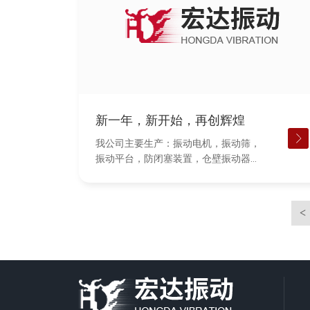
发生漏电现象！
寸
当机器额定负载为20吨时，需要振动电
145×90110×120180×120110×170120×180180×1
机功率高达18×2千瓦；(2)振动电机直接
7)155×185(ZW-10)235×225165×197电
和振动工作台连接，在铸件撞击力和电
源
机激振力合成作用下，机体焊接处易开
(P/V/Hz)3/380/503/380/502/220/503/380/50
裂；(3)主振弹簧直接和基础连接，对基
重量（KG）
础的冲击大；(4)当落砂温度偏高时，砂
7.514252633 3870 注：1、外形及
斗的热量传导至电机，恶化电机工作状
安装尺寸的变动恕不另行通知；执行技
态。解决上述问题的有效途径是采用双
新一年，新开始，再创辉煌
术参数以随机说明书示为准。2、ZF、
质体振动落砂机。双质体振动落砂机早
ZW、ZB分别注解为：附着式、外部
已面市，但市场反映并不热烈。《铸造
我公司主要生产：振动电机，振动筛，
式、平板式，只是不同的称号而已，没
设备选用手册》(机械工业出版社，
振动平台，防闭塞装置，仓壁振动器，
有技术含意。 → 技术参数：附着式平
1990)第242页对双质体振动落砂机有评
旋振筛,气流筛,振动磨机,给料机，混合
板振动器型号ZW-3ZW-3.5ZW-5ZW-
价，认为“双质体振动落砂机存在相对单
机,输送机，提升机，仓壁振动器，YZS
7ZW-3ZW-3.5ZW-5ZW-7ZW-10电机功
质体落砂机撞击力及落砂效率低些，所
振动电机等产品。 详情：QQ：
率0.250.751.11.50.250.751.11.52.2额定
占空间高，参数调整较复杂等缺点”。用
1135906990传真：0373-2632890信
电压
户反映双质体振动落砂机生产效率不
箱：ssffox@163.com网址：
V220220220220380380380380380额
高，主振弹簧容易折断。综合两方面的
www.hd809.com网址：
定电流
意见，推广双质体振动落砂机需要解决4
www.zdsbdj.com阿里旺旺号：宏达振
A1.15.945.06.80.661.92.95.84.53振动频
个问题：(1)生产效率问题，(2)主振弹簧
动设备阿里巴巴店铺：
率
易折断问题，(3)降低设备高度问题，(4)
http://ssffox.1688.com/电话：