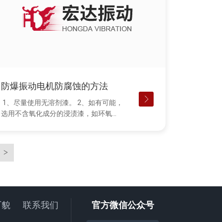
www.hd809.com 网址：
www.zdsbdj.com 阿里旺旺号：宏达振
动设备 阿里巴巴店铺：
http://ssffox.1688.com/ 电话：
13803808920/0373-3379887 史经理
地址：河南省新乡市北环路环宇大桥西
300米路南 祝福新老客户：
防爆振动电机防腐蚀的方法
1、尽量使用无溶剂漆。 2、如有可能，
选用不含氧化成分的浸渍漆，如环氧尿
烷(Epoxy-urethane)基或未变性环氧
(Epoxy-)基浸渍漆。 3、使用三聚氰醇酸
浸渍漆时，应调整固化温度和固化时
间，固化温度以略高于130℃(如135℃)
和固化时间大于180min为宜，且必须严
格执行工艺，尤其在高温潮湿季节，因
为从防锈的观念来看，油漆厂的样本里
规定的漆干燥(固化)时间，并不一定充
厂貌
联系我们
官方微信公众号
分，电机有具体的内在形状。 4、采用