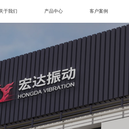
关于我们
产品中心
客户案例