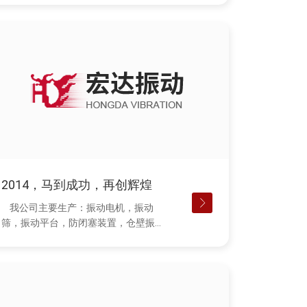
门、安装、调试一系列的服务。 公
意！愿您在新的一年里身体健康，工作
司已经通过国家强制性CCC认证，
顺利，阖家幸福，马上赚大钱，马上发
ISO9001质量体系认证
大财！
2014，马到成功，再创辉煌
我公司主要生产：振动电机，振动
筛，振动平台，防闭塞装置，仓壁振动
器，旋振筛,气流筛,振动磨机,给料机，
混合机,输送机，提升机，仓壁振动器，
YZS振动电机等产品。 详情： QQ：
1135906990 传真：0373-2632890 信
箱：ssffox@163.com 网址：